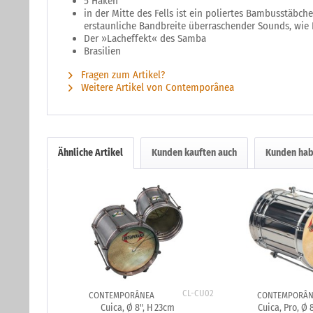
5 Haken
in der Mitte des Fells ist ein poliertes Bambusstäbc
erstaunliche Bandbreite überraschender Sounds, wie 
Der »Lacheffekt« des Samba
Brasilien
Fragen zum Artikel?
Weitere Artikel von Contemporânea
Ähnliche Artikel
Kunden kauften auch
Kunden hab
CL-CU02
CONTEMPORÂNEA
CONTEMPORÂN
Cuica, Ø 8", H 23cm
Cuica, Pro, Ø 