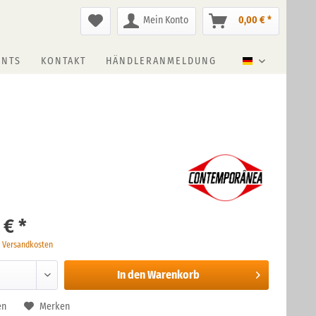
Mein Konto
0,00 € *
ENTS
KONTAKT
HÄNDLERANMELDUNG
Deutsch
 € *
. Versandkosten
In den
Warenkorb
en
Merken