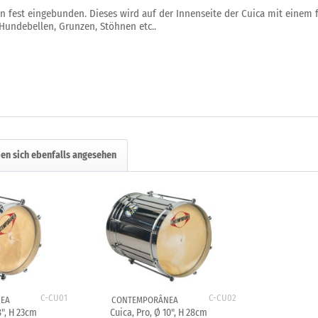
hen fest eingebunden. Dieses wird auf der Innenseite der Cuica mit einem
Hundebellen, Grunzen, Stöhnen etc..
en sich ebenfalls angesehen
C-CU01
C-CU02
EA
CONTEMPORÂNEA
8", H 23cm
Cuica, Pro, Ø 10", H 28cm