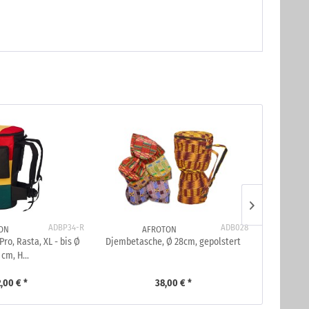
ADBP34-R
ADB028
ON
AFROTON
A
ro, Rasta, XL - bis Ø
Djembetasche, Ø 28cm, gepolstert
Djembetasch
 cm, H...
,00 € *
38,00 € *