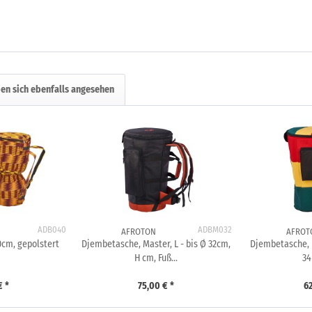
en sich ebenfalls angesehen
ADB040
ADBM032
AFROTON
AFROT
cm, gepolstert
Djembetasche, Master, L - bis Ø 32cm,
Djembetasche, P
H cm, Fuß...
34
€ *
75,00 € *
62