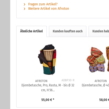
Fragen zum Artikel?
Weitere Artikel von Afroton
Ähnliche Artikel
Kunden kauften auch
Kunden hab
ADBP30-R
AFROTON
AFROTON
Djembetasche, Pro, Rasta, M - bis Ø 32
Djembetasche, Ø 40
cm, H 56...
55,00 € *
58,00 