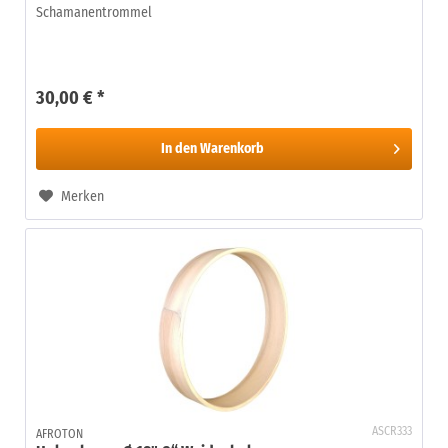
Schamanentrommel
30,00 € *
In den
Warenkorb
Merken
ASCR333
AFROTON