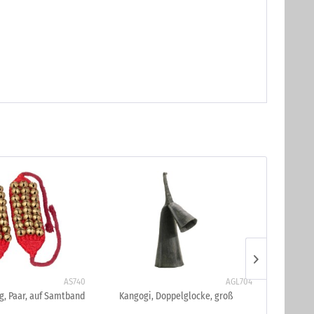
AS740
AGL704
ig, Paar, auf Samtband
Kangogi, Doppelglocke, groß
Kangogi