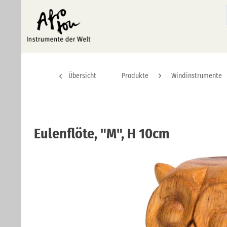
Übersicht
Produkte
Windinstrumente
Eulenflöte, "M", H 10cm