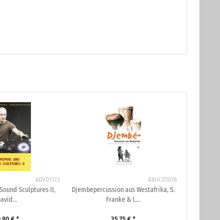
ADVD1123
ABUCD1078
ound Sculptures II,
Djembepercussion aus Westafrika, S.
avid...
Franke & I....
,80 € *
35,75 € *