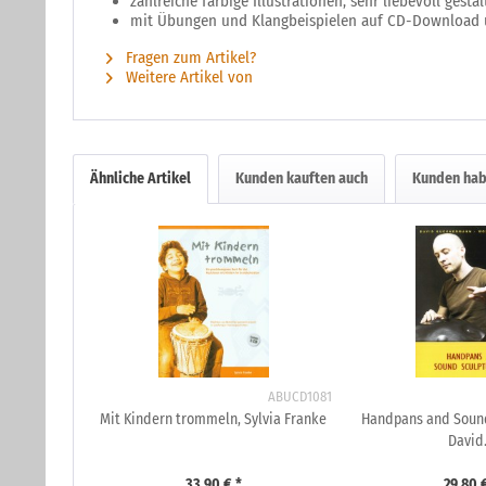
zahlreiche farbige Illustrationen, sehr liebevoll gesta
mit Übungen und Klangbeispielen auf CD-Download 
Fragen zum Artikel?
Weitere Artikel von
Ähnliche Artikel
Kunden kauften auch
Kunden hab
ABUCD1081
Mit Kindern trommeln, Sylvia Franke
Handpans and Sound 
David.
33,90 € *
29,80 