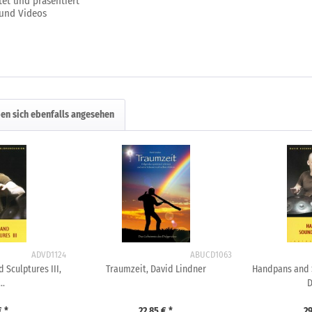
ltet und präsentiert
und Videos
en sich ebenfalls angesehen
ADVD1124
ABUCD1063
Sculptures III,
Traumzeit, David Lindner
Handpans and S
..
D
€ *
22,85 € *
29