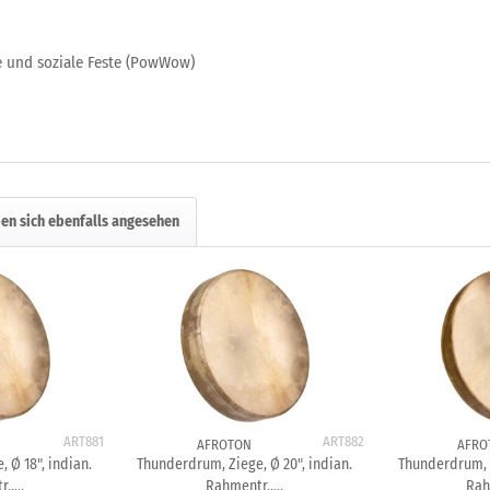
se und soziale Feste (PowWow)
en sich ebenfalls angesehen
ART881
ART882
AFROTON
AFRO
 Ø 18", indian.
Thunderdrum, Ziege, Ø 20", indian.
Thunderdrum, Z
.,...
Rahmentr.,...
Rahm