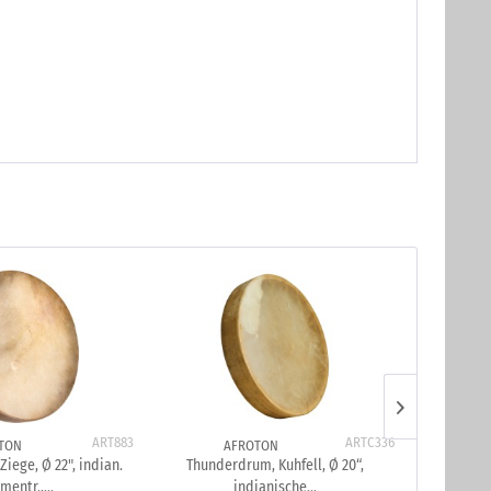
ART883
ARTC336
TON
AFROTON
iege, Ø 22", indian.
Thunderdrum, Kuhfell, Ø 20“,
Thunderdrum,
entr.,...
indianische...