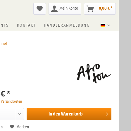
Mein Konto
0,00 € *
ENTS
KONTAKT
HÄNDLERANMELDUNG
Deutsch
mmel
 € *
. Versandkosten
In den
Warenkorb
en
Merken