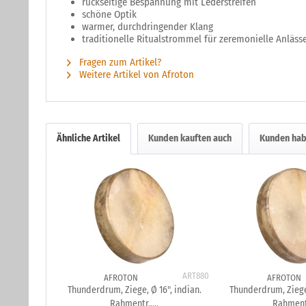
rückseitige Bespannung mit Lederstreifen
schöne Optik
warmer, durchdringender Klang
traditionelle Ritualstrommel für zeremonielle Anläs
Fragen zum Artikel?
Weitere Artikel von Afroton
Ähnliche Artikel
Kunden kauften auch
Kunden hab
ART880
AFROTON
AFROTON
Thunderdrum, Ziege, Ø 16", indian.
Thunderdrum, Ziege,
Rahmentr.,...
Rahmentr