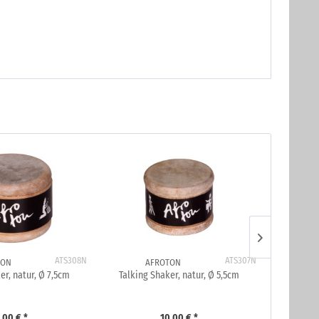
ATS308N
ATS307N
TON
AFROTON
er, natur, Ø 7,5cm
Talking Shaker, natur, Ø 5,5cm
Talking 
,00 € *
10,00 € *