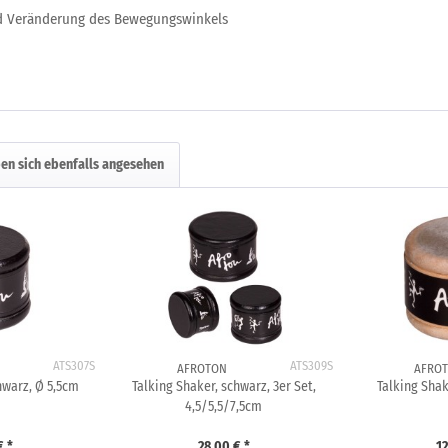
d Veränderung des Bewegungswinkels
en sich ebenfalls angesehen
ATS307S
ATS309S
AFROTON
AFRO
hwarz, Ø 5,5cm
Talking Shaker, schwarz, 3er Set,
Talking Shak
4,5/5,5/7,5cm
€ *
28,00 € *
12