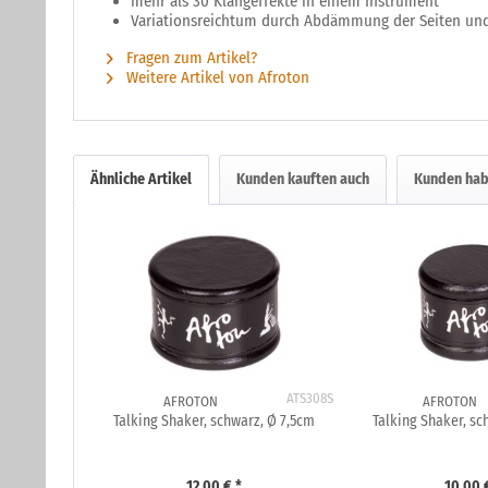
mehr als 30 Klangeffekte in einem Instrument
Variationsreichtum durch Abdämmung der Seiten un
Fragen zum Artikel?
Weitere Artikel von Afroton
Ähnliche Artikel
Kunden kauften auch
Kunden hab
ATS308S
AFROTON
AFROTON
Talking Shaker, schwarz, Ø 7,5cm
Talking Shaker, sc
12,00 € *
10,00 