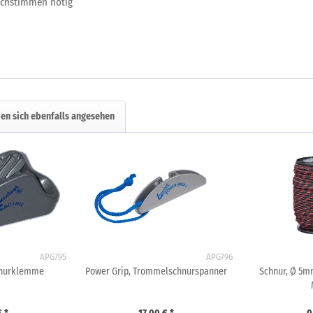
achstimmen nötig
en sich ebenfalls angesehen
APG795
APG796
hnurklemme
Power Grip, Trommelschnurspanner
Schnur, Ø 5mm