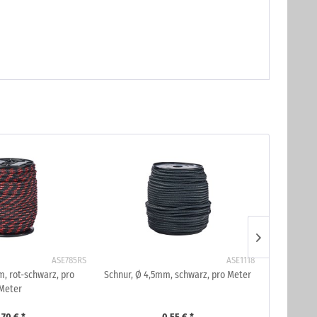
ASE785RS
ASE1118
, rot-schwarz, pro
Schnur, Ø 4,5mm, schwarz, pro Meter
Schnur, Ø
Meter