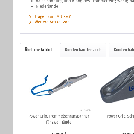
hält Spannung und Klang des Trommelfells; wenig N
Niederlande
Fragen zum Artikel?
Weitere Artikel von
Ähnliche Artikel
Kunden kauften auch
Kunden hab
APG797
Power Grip, Trommelschnurspanner
Power Grip, Sc
für zwei Hände