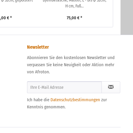
 Ø 32cm, gepolstert
Djembetasche, Master, L - bis Ø 32cm,
H cm, Fuß...
,00 € *
75,00 € *
Newsletter
Abonnieren Sie den kostenlosen Newsletter und
verpassen Sie keine Neuigkeit oder Aktion mehr
von Afroton.
Ich habe die
Datenschutzbestimmungen
zur
Kenntnis genommen.