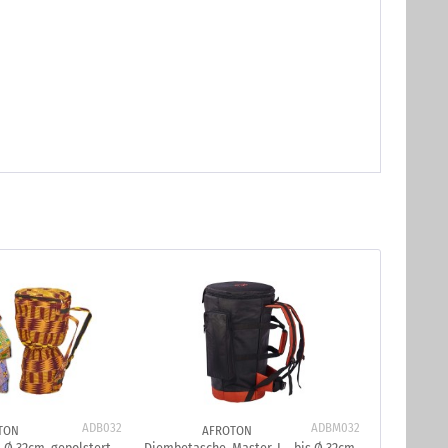
ADB032
ADBM032
TON
AFROTON