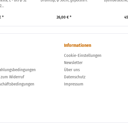
sta, L - bis Ø 32
Drumtop, Ø 36cm, gepolstert
Djembetasche,
...
€ *
26,00 € *
45
Informationen
Cookie-Einstellungen
Newsletter
ahlungsbedingungen
Über uns
 zum Widerruf
Datenschutz
schäftsbedingungen
Impressum