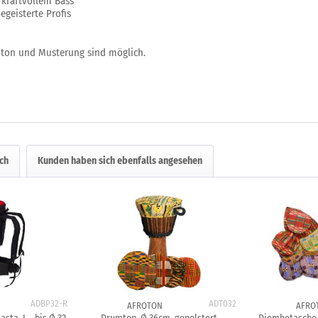
 kraftvollem Bass
egeisterte Profis
bton und Musterung sind möglich.
ch
Kunden haben sich ebenfalls angesehen
ADBP32-R
ADT032
AFROTON
AFRO