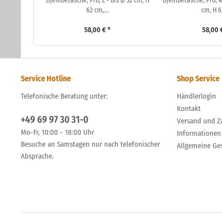
Djembetasche, Pro, L - bis Ø 32 cm, H
Djembetasche, Pro, Ra
62 cm,...
cm, H 62
58,00 € *
58,00 
Service Hotline
Shop Service
Telefonische Beratung unter:
Händlerlogin
Kontakt
+49 69 97 30 31-0
Versand und Z
Mo-Fr, 10:00 - 18:00 Uhr
Informationen
Besuche an Samstagen nur nach telefonischer
Allgemeine Ge
Absprache.