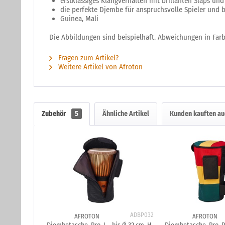
erstklassiges Klangverhalten mit brillanten Slaps und
die perfekte Djembe für anspruchsvolle Spieler und b
Guinea, Mali
Die Abbildungen sind beispielhaft. Abweichungen in Far
Fragen zum Artikel?
Weitere Artikel von Afroton
Zubehör
5
Ähnliche Artikel
Kunden kauften au
ADBP032
AFROTON
AFROTON