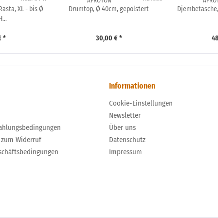
AFROTON
AFRO
asta, XL - bis Ø
Drumtop, Ø 40cm, gepolstert
Djembetasche,
...
€ *
30,00 € *
48
Informationen
Cookie-Einstellungen
Newsletter
ahlungsbedingungen
Über uns
 zum Widerruf
Datenschutz
schäftsbedingungen
Impressum