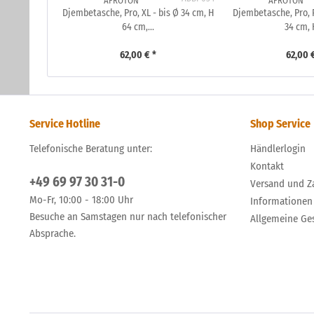
AFROTON
AFROTON
Djembetasche, Pro, XL - bis Ø 34 cm, H
Djembetasche, Pro, R
64 cm,...
34 cm, H
62,00 € *
62,00 
Service Hotline
Shop Service
Telefonische Beratung unter:
Händlerlogin
Kontakt
+49 69 97 30 31-0
Versand und Z
Mo-Fr, 10:00 - 18:00 Uhr
Informationen
Besuche an Samstagen nur nach telefonischer
Allgemeine Ge
Absprache.