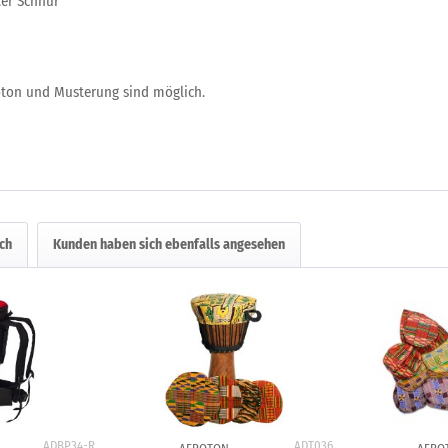
er Schnur
bton und Musterung sind möglich.
ch
Kunden haben sich ebenfalls angesehen
ADBP34-R
ADT036