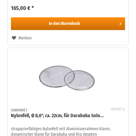
165,00 € *
In den
Warenkorb
Merken
ADF807-G
GAWHARET
Nylonfell, Ø 8,6", ca. 22cm, für Darabuka Solo...
strapazierfähiges Nylonfell mit Aluminiumrahmen klarer,
dynamischer Klang für Darabuka und Riq Ägypten