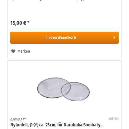
15,00 € *
In den
Warenkorb
Merken
ADF808
GAWHARET
Nylonfell, Ø 9", ca. 23cm, für Darabuka Sombaty...