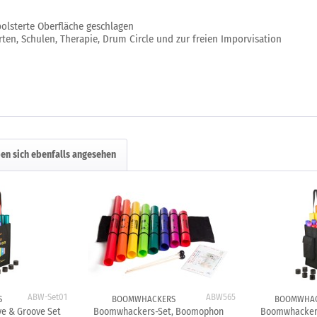
olsterte Oberfläche geschlagen
rten, Schulen, Therapie, Drum Circle und zur freien Imporvisation
en sich ebenfalls angesehen
ABW-Set01
ABW565
S
BOOMWHACKERS
BOOMWHA
e & Groove Set
Boomwhackers-Set, Boomophon
Boomwhackers