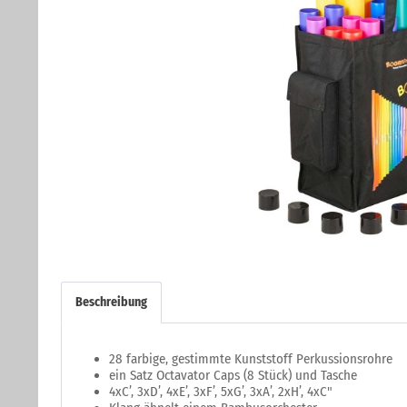
Beschreibung
28 farbige, gestimmte Kunststoff Perkussionsrohre
ein Satz Octavator Caps (8 Stück) und Tasche
4xC’, 3xD’, 4xE’, 3xF’, 5xG’, 3xA’, 2xH’, 4xC"