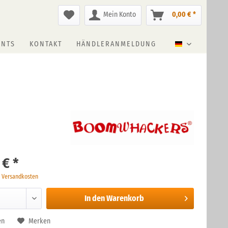
Mein Konto
0,00 € *
ENTS
KONTAKT
HÄNDLERANMELDUNG
Deutsch
 € *
. Versandkosten
In den
Warenkorb
en
Merken